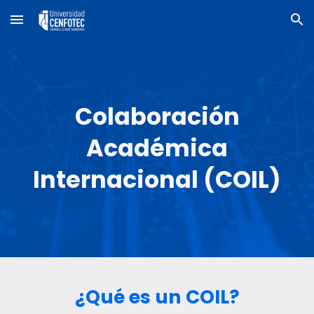
Skip to main content
Skip to navigation
Colaboración
Académica
Internacional (COIL)
¿Qu
é es un COIL
?